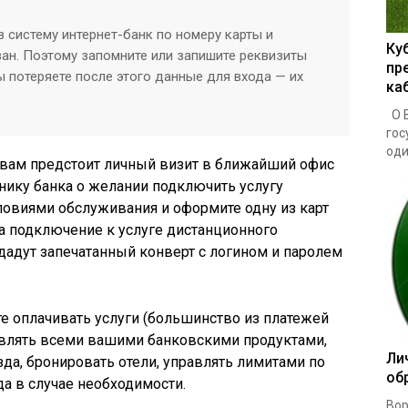
 систему интернет-банк по номеру карты и
Ку
ан. Поэтому запомните или запишите реквизиты
пр
вы потеряете после этого данные для входа — их
ка
О В
гос
один
 вам предстоит личный визит в ближайший офис
днику банка о желании подключить услугу
словиями обслуживания и оформите одну из карт
на подключение к услуге дистанционного
адут запечатанный конверт с логином и паролем
е оплачивать услуги (большинство из платежей
авлять всеми вашими банковскими продуктами,
Ли
да, бронировать отели, управлять лимитами по
об
да в случае необходимости.
Вор