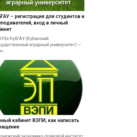
бГАУ – регистрация для студентов и
еподавателей, вход в личный
бинет
УЗе КубГАУ (Кубанский
ударственный аграрный университет) —
...
чный кабинет ВЭПИ, как написать
ращение
онежский экономико-правовой институт