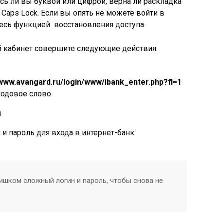
сь ли вы буквой или цифрой, верна ли раскладка
Caps Lock. Если вы опять не можете войти в
тесь функцией восстановления доступа.
й кабинет совершите следующие действия:
/www.avangard.ru/login/www/ibank_enter.php?fl=1
кодовое слово.
ы
и пароль для входа в интернет-банк
ишком сложный логин и пароль, чтобы снова не