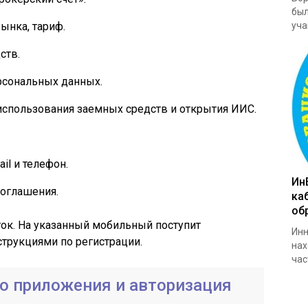
был
ынка, тариф.
уча
ств.
ерсональных данных.
 использования заемных средств и открытия ИИС.
il и телефон.
Ин
соглашения.
ка
об
ток. На указанный мобильный поступит
Инн
струкциями по регистрации.
нах
час
о приложения и авторизация