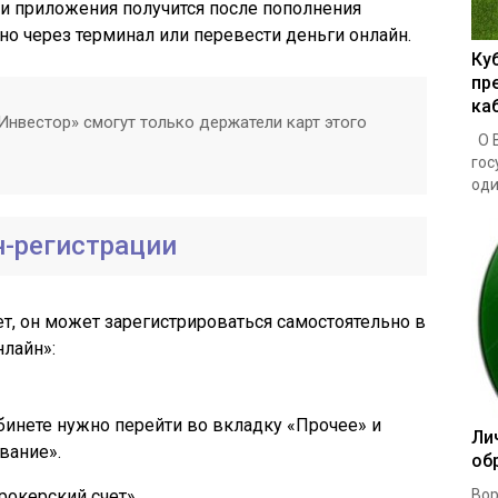
 приложения получится после пополнения
но через терминал или перевести деньги онлайн.
Ку
пр
ка
Инвестор» смогут только держатели карт этого
О В
гос
один
н-регистрации
ет, он может зарегистрироваться самостоятельно в
лайн»:
инете нужно перейти во вкладку «Прочее» и
Ли
вание».
об
рокерский счет».
Вор