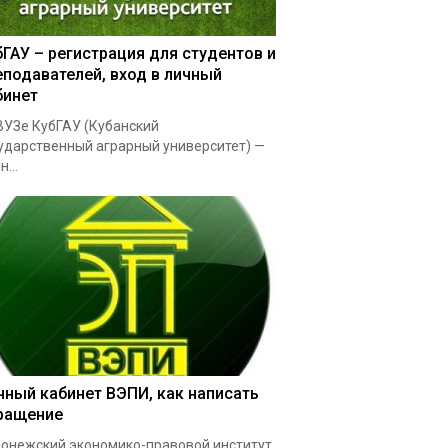
бГАУ – регистрация для студентов и
еподавателей, вход в личный
бинет
УЗе КубГАУ (Кубанский
ударственный аграрный университет) —
...
чный кабинет ВЭПИ, как написать
ращение
онежский экономико-правовой институт