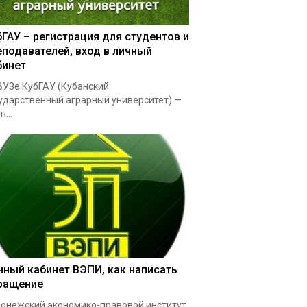
бГАУ – регистрация для студентов и
еподавателей, вход в личный
бинет
УЗе КубГАУ (Кубанский
ударственный аграрный университет) —
...
чный кабинет ВЭПИ, как написать
ращение
онежский экономико-правовой институт