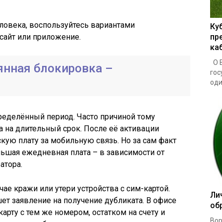
ловека, воспользуйтесь вариантами
Ку
сайт или приложение.
пр
ка
О В
янная блокировка –
гос
один
ределённый период. Часто причиной тому
а на длительный срок. После её активации
кую плату за мобильную связь. Но за сам факт
ьшая ежедневная плата – в зависимости от
атора.
ае кражи или утери устройства с сим-картой.
Ли
ет заявление на получение дубликата. В офисе
об
арту с тем же номером, остатком на счету и
Вор