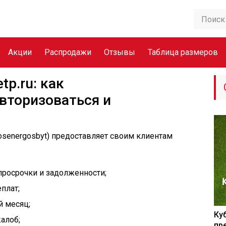
Акции
Распродажи
Отзывы
Таблица размеров
p.ru: как
авторизоваться и
senergosbyt) предоставляет своим клиентам
 просрочки и задолженности;
плат;
й месяц;
Ку
алоб;
пр