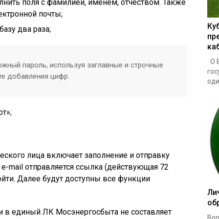
лнить поля с фамилией, именем, отчеством. Также
ектронной почты;
Ку
базу два раза;
пр
ка
О В
жный пароль, используя заглавные и строчные
гос
те добавления цифр.
один
от»;
ского лица включает заполнение и отправку
а e-mail отправляется ссылка (действующая 72
ойти. Далее будут доступны все функции
Ли
об
ти в единый ЛК
Мосэнергосбыта не составляет
Вор