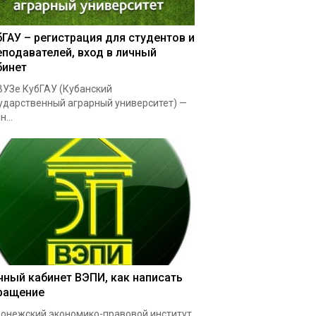
бГАУ – регистрация для студентов и
еподавателей, вход в личный
бинет
УЗе КубГАУ (Кубанский
ударственный аграрный университет) —
...
чный кабинет ВЭПИ, как написать
ращение
онежский экономико-правовой институт