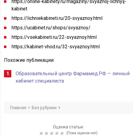
https://online-kabinety.ru/magaziny/svyaznoj-lichnyij-
kabinet
https://lichniekabineti.ru/20-svyaznoy.html
https://ucabinet.ru/shops/svyaznoy/
https://vsekabineti.ru/22-svyaznoy.html
https://kabinet-vhod.ru/32-svyaznoy.html
Похожие публикации:
Образовательный центр Фармамед.РФ — личный
кабинет специалиста
Главная
Без рубрики
Оценка статьи:
(Пока оценок нет)