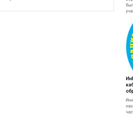
был
уча
Ин
ка
об
Инн
нах
час