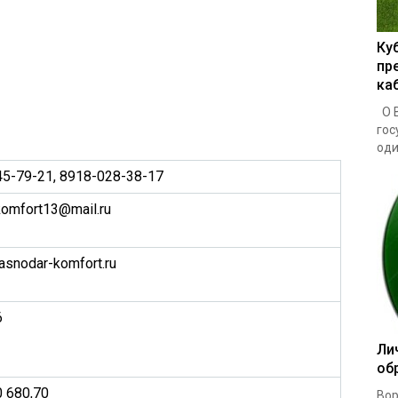
Ку
пр
ка
О В
гос
один
45-79-21, 8918-028-38-17
komfort13@mail.ru
asnodar-komfort.ru
6
Ли
об
0 680,70
Вор