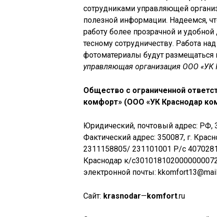
сотрудниками управляющей организ
полезной информации. Надеемся, чт
работу более прозрачной и удобной 
тесному сотрудничеству. Работа на
фотоматериалы будут размещаться п
управляющая организация ООО «УК 
Общество с ограниченной ответс
комфорт» (ООО «УК Краснодар ко
Юридический, почтовый адрес: РФ, 
Фактический адрес: 350087, г. Красн
2311158805/ 231101001 Р/с 407028
Краснодар к/с301018102000000007
электронной почты: kkomfort13@mail
Сайт:
krasnodar
—
komfort
.ru