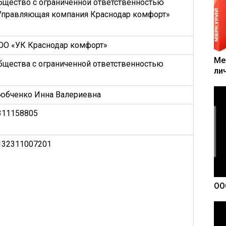
бщество с ограниченной ответственностью
Управляющая компания Краснодар комфорт»
ОО «УК Краснодар комфорт»
Ме
бщества с ограниченной ответственностью
ли
юбченко Инна Валериевна
311158805
132311007201
ОО