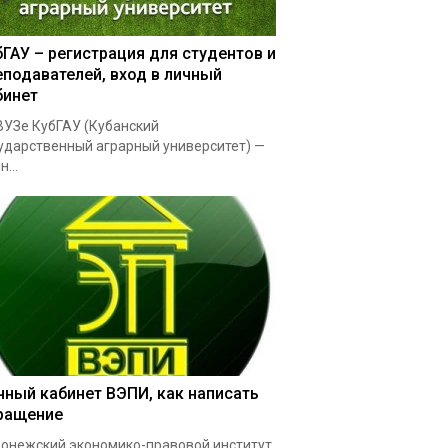
бГАУ – регистрация для студентов и
еподавателей, вход в личный
бинет
УЗе КубГАУ (Кубанский
ударственный аграрный университет) —
...
чный кабинет ВЭПИ, как написать
ращение
онежский экономико-правовой институт