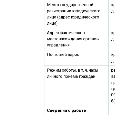
Место государственной
к
регистрации юридического
д.
лица (адрес юридического
лица)
Адрес фактического
к
местонахождения органов
д.
управления
Почтовый адрес
к
д.
Режим работы, в т. ч. часы
р
личного приема граждан
в
п
г
0
8
Сведения о работе