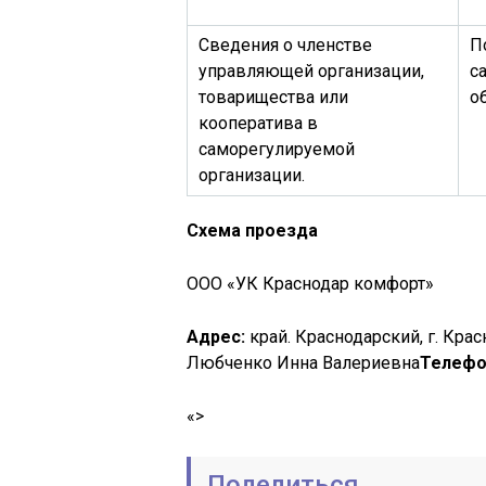
Сведения о членстве
П
управляющей организации,
с
товарищества или
о
кооператива в
саморегулируемой
организации.
Схема проезда
ООО «УК Краснодар комфорт»
Адрес:
край. Краснодарский, г. Красн
Любченко Инна Валериевна
Телефо
«>
Поделиться