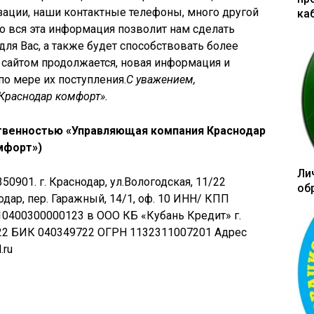
ации, наши контактные телефоны, много другой
ка
о вся эта информация позволит нам сделать
для Вас, а также будет способствовать более
д сайтом продолжается, новая информация и
о мере их поступления.
С уважением,
Краснодар комфорт».
твенностью «Управляющая компания Краснодар
мфорт»)
Ли
350901. г. Краснодар, ул.Вологодская, 11/22
об
одар, пер. Гаражный, 14/1, оф. 10 ИНН/ КПП
10400300000123 в ООО КБ «Кубань Кредит» г.
22 БИК 040349722 ОГРН 1132311007201 Адрес
.ru