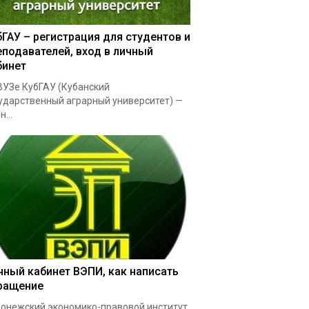
бГАУ – регистрация для студентов и
еподавателей, вход в личный
бинет
УЗе КубГАУ (Кубанский
ударственный аграрный университет) —
...
чный кабинет ВЭПИ, как написать
ращение
онежский экономико-правовой институт