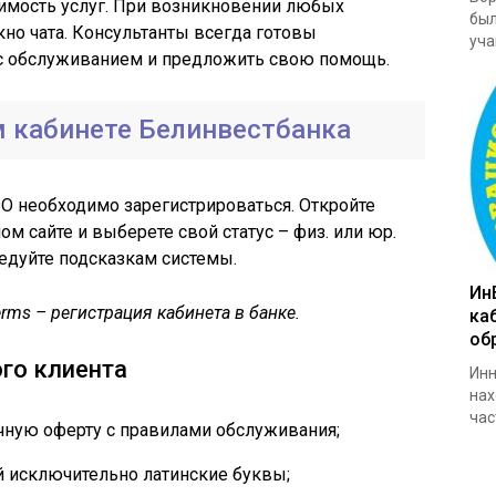
оимость услуг. При возникновении любых
был
но чата. Консультанты всегда готовы
уча
с обслуживанием и предложить свою помощь.
м кабинете Белинвестбанка
 необходимо зарегистрироваться. Откройте
м сайте и выберете свой статус – физ. или юр.
ледуйте подсказкам системы.
Ин
-terms – регистрация кабинета в банке.
ка
об
го клиента
Инн
нах
час
чную оферту с правилами обслуживания;
 исключительно латинские буквы;