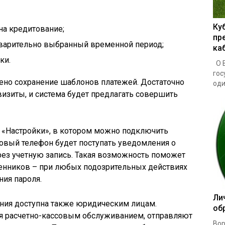
Ку
на кредитование;
пр
варительно выбранный временной период;
ка
ки.
О В
гос
но сохранение шаблонов платежей. Достаточно
один
визиты, и система будет предлагать совершить
 «Настройки», в котором можно подключить
овый телефон будет поступать уведомления о
ез учетную запись. Такая возможность поможет
енников – при любых подозрительных действиях
ния пароля.
Ли
ния доступна также юридическим лицам.
об
я расчетно-кассовым обслуживанием, отправляют
Вор