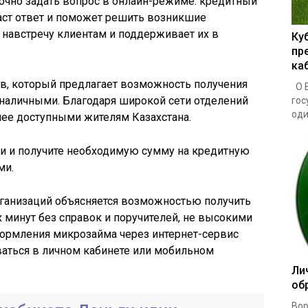
чно задать вопрос в онлайн-режиме: кредитный
аст ответ и поможет решить возникшие
т навстречу клиентам и поддерживает их в
Ку
пр
ка
ов, который предлагает возможность получения
О В
и наличными. Благодаря широкой сети отделений
гос
один
лее доступными жителям Казахстана.
ии и получите необходимую сумму на кредитную
ми.
ганизаций объясняется возможностью получить
х минут без справок и поручителей, не высокими
ормления микрозайма через интернет-сервис
ваться в личном кабинете или мобильном
Ли
об
Вор