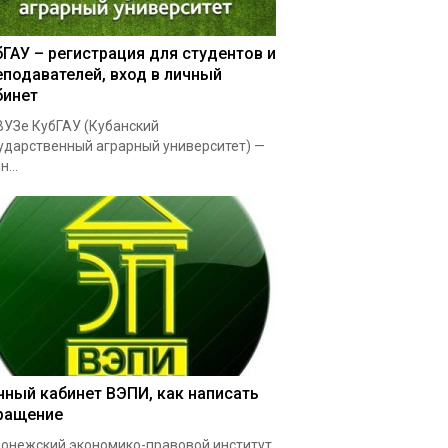
бГАУ – регистрация для студентов и
еподавателей, вход в личный
бинет
УЗе КубГАУ (Кубанский
ударственный аграрный университет) —
...
чный кабинет ВЭПИ, как написать
ращение
онежский экономико-правовой институт