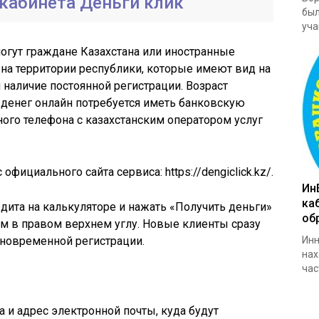
 кабинета Деньги клик
был
уча
огут граждане Казахстана или иностранные
на территории республики, которые имеют вид на
 наличие постоянной регистрации. Возраст
я денег онлайн потребуется иметь банковскую
ого телефона с казахстанским оператором услуг
фициального сайта сервиса: https://dengiclick.kz/.
Ин
ка
дита на калькуляторе и нажать «Получить деньги»
об
ом в правом верхнем углу. Новые клиенты сразу
дновременной регистрации.
Инн
нах
час
 и адрес электронной почты, куда будут