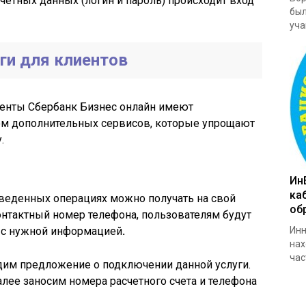
четных данных (логин и пароль) происходит вход
был
уча
ги для клиентов
енты Сбербанк Бизнес онлайн имеют
ом дополнительных сервисов, которые упрощают
.
Ин
ка
роведенных операциях можно получать на свой
об
контактный номер телефона, пользователям будут
 с нужной информацией
.
Инн
нах
час
дим предложение о подключении данной услуги.
ее заносим номера расчетного счета и телефона