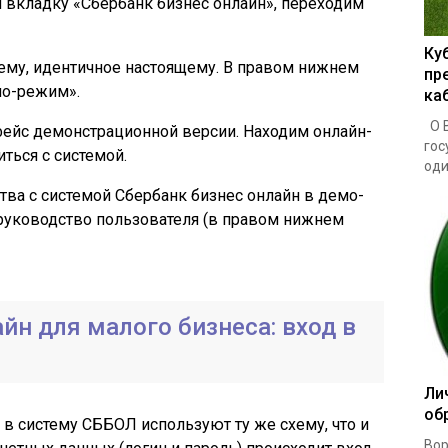
 вкладку «Сбербанк бизнес онлайн», переходим
Ку
тему, идентичное настоящему. В правом нижнем
пр
мо-режим».
ка
О В
фейс демонстрационной версии. Находим онлайн-
гос
ться с системой.
один
тва с системой Сбербанк бизнес онлайн в демо-
руководство пользователя (в правом нижнем
йн для малого бизнеса: вход в
Ли
об
 в систему СББОЛ используют ту же схему, что и
Вор