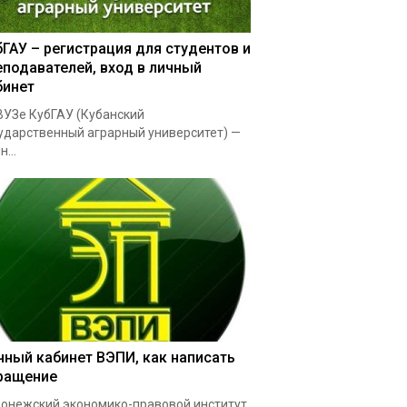
бГАУ – регистрация для студентов и
еподавателей, вход в личный
бинет
УЗе КубГАУ (Кубанский
ударственный аграрный университет) —
...
чный кабинет ВЭПИ, как написать
ращение
онежский экономико-правовой институт