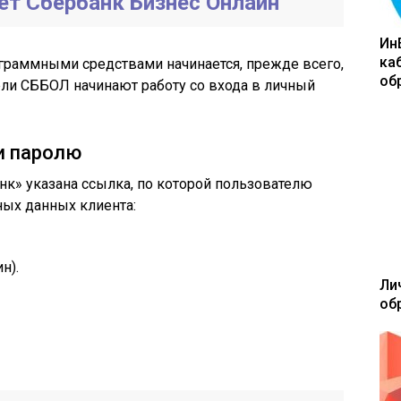
ет Сбербанк Бизнес Онлайн
Ин
ка
раммными средствами начинается, прежде всего,
об
ели СББОЛ начинают работу со входа в личный
 и паролю
к» указана ссылка, по которой пользователю
ных данных клиента:
н).
Ли
об