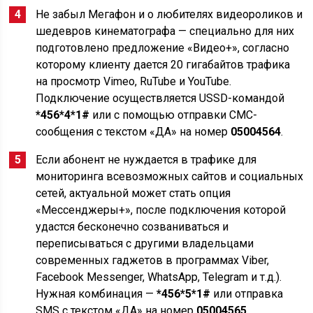
Не забыл Мегафон и о любителях видеороликов и
шедевров кинематографа — специально для них
подготовлено предложение «Видео+», согласно
которому клиенту дается 20 гигабайтов трафика
на просмотр Vimeo, RuTube и YouTube.
Подключение осуществляется USSD-командой
*456*4*1#
или с помощью отправки СМС-
сообщения с текстом «ДА» на номер
05004564
.
Если абонент не нуждается в трафике для
мониторинга всевозможных сайтов и социальных
сетей, актуальной может стать опция
«Мессенджеры+», после подключения которой
удастся бесконечно созваниваться и
переписываться с другими владельцами
современных гаджетов в программах Viber,
Facebook Messenger, WhatsApp, Telegram и т.д.).
Нужная комбинация —
*456*5*1#
или отправка
SMS с текстом «ДА» на номер
05004565
.