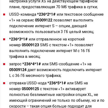
настройка услуги XS на действующем тарифном
плане, предоставляющая 70 Мб трафика в сутки;
USSD-команда
*236*2*1#
или текстовое сообщение
«1» на сервис
05009122
позволяет выполнить
подключение интернет S – опции, дающей
возможность пользоваться 3 Гб целый месяц;
*236*3*1#
или отправленное на короткий
номер
05009123
SMS с текстом «1» позволяет
выполнить подключение интернет M с 16 Гб
трафика в месяц;
запрос
*236*4*1#
или SMS-сообщение «1» на
05009124
дает возможность подключить интернет
L с 36 Гб месячного трафика;
отправка USSD-кода
*236*5*1#
или SMS на
номер
05009125
с текстом «1» активирует
полностью безлимитные настройки опции XL, не
имеющей ограничений не только по объему, но и по
скорости – такая опция больше подходит для