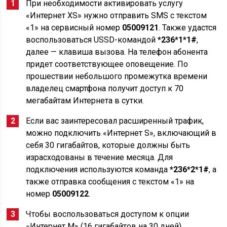
При необходимости активировать услугу
«Интернет XS» нужно отправить SMS с текстом
«1» на сервисный номер
05009121
. Также удастся
воспользоваться USSD-командой
*236*1*1#
,
далее — клавиша вызова. На телефон абонента
придет соответствующее оповещение. По
прошествии небольшого промежутка времени
владелец смартфона получит доступ к 70
мегабайтам Интернета в сутки.
Если вас заинтересовал расширенный трафик,
можно подключить «Интернет S», включающий в
себя 30 гигабайтов, которые должны быть
израсходованы в течение месяца. Для
подключения используются команда
*236*2*1#
, а
также отправка сообщения с текстом «1» на
номер
05009122
.
Чтобы воспользоваться доступом к опции
«Интернет M» (16 гигабайтов на 30 дней),