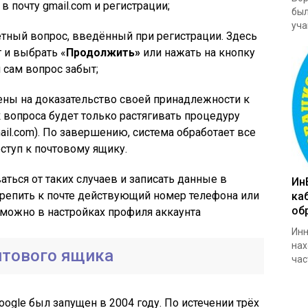
в почту gmail.com и регистрации;
был
уча
тный вопрос, введённый при регистрации. Здесь
 и выбрать «
Продолжить»
или нажать на кнопку
 сам вопрос забыт;
ны на доказательство своей принадлежности к
вопроса будет только растягивать процедуру
il.com). По завершению, система обработает все
ступ к почтовому ящику.
ться от таких случаев и записать данные в
Ин
репить к почте действующий номер телефона или
ка
об
 можно в настройках профиля аккаунта
Инн
нах
чтового ящика
час
gle был запущен в 2004 году. По истечении трёх