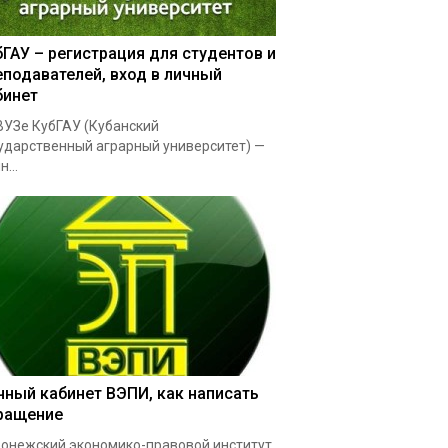
бГАУ – регистрация для студентов и
еподавателей, вход в личный
бинет
УЗе КубГАУ (Кубанский
ударственный аграрный университет) —
...
чный кабинет ВЭПИ, как написать
ращение
онежский экономико-правовой институт