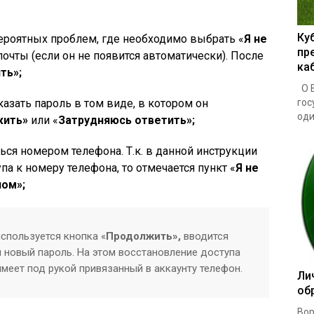
Ку
ероятных проблем, где необходимо выбрать «
Я не
пр
почты (если он не появится автоматически). После
ка
ть»;
О В
азать пароль в том виде, в котором он
гос
один
жить»
или «
Затрудняюсь ответить»;
ся номером телефона. Т.к. в данной инструкции
па к номеру телефона, то отмечается пункт «
Я не
ном»;
спользуется кнопка «
Продолжить»,
вводится
 новый пароль. На этом восстановление доступа
 имеет под рукой привязанный в аккаунту телефон.
Ли
об
Вор