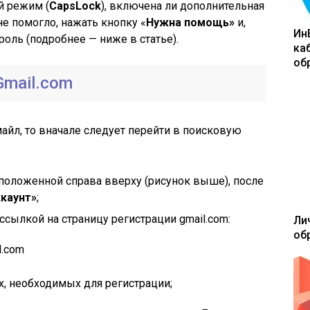
й режим (
CapsLock
), включена ли дополнительная
 не помогло, нажать кнопку «
Нужна помощь»
и,
Ин
роль (подробнее — ниже в статье).
ка
об
Gmail.com
майл, то вначале следует перейти в поисковую
сположенной справа вверху (рисунок выше), после
каунт»
;
сылкой на страницу регистрации gmail.com:
Ли
об
l.com
х, необходимых для регистрации;