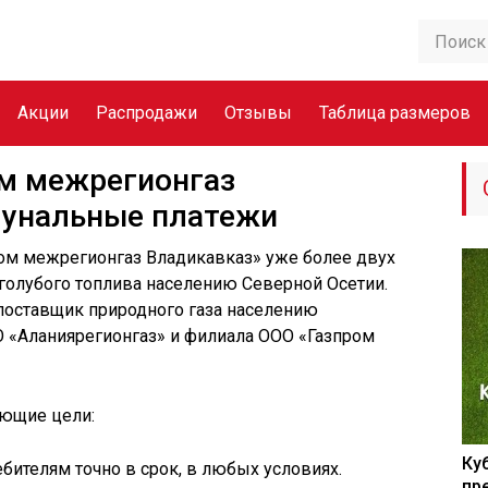
Акции
Распродажи
Отзывы
Таблица размеров
ом межрегионгаз
мунальные платежи
ом межрегионгаз Владикавказ» уже более двух
 голубого топлива населению Северной Осетии.
поставщик природного газа населению
О «Аланиярегионгаз» и филиала ООО «Газпром
ующие цели:
Ку
бителям точно в срок, в любых условиях.
пр