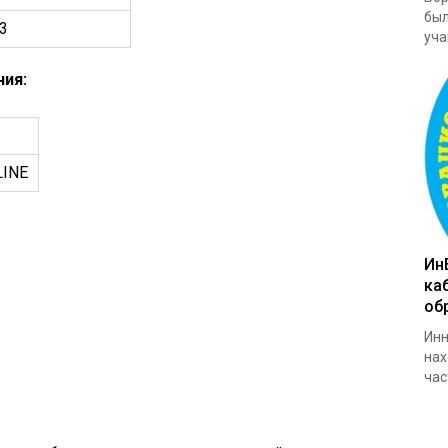
был
3
уча
ия:
LINE
Ин
ка
об
Инн
нах
час