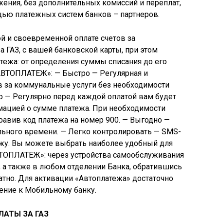
жения, без дополнительных комиссий и переплат,
ощью платежных систем банков – партнеров.
ой и своевременной оплате счетов за
а ГАЗ, с вашей банковской карты, при этом
атежа: от определения суммы списания до его
«АВТОПЛАТЕЖ»: — Быстро — Регулярная и
в за коммунальные услуги без необходимости
о — Регулярно перед каждой оплатой вам будет
ацией о сумме платежа. При необходимости
равив код платежа на номер 900. — Выгодно —
льного времени. — Легко контролировать — SMS-
жу. Вы можете выбрать наиболее удобный для
ВТОПЛАТЕЖ»: через устройства самообслуживания
, а также в любом отделении Банка, обратившись
атно. Для активации «Автоплатежа» достаточно
ение к Мобильному банку.
ЛАТЫ ЗА ГАЗ