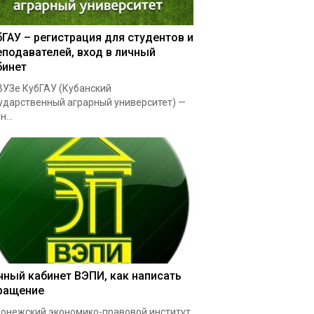
бГАУ – регистрация для студентов и
еподавателей, вход в личный
бинет
УЗе КубГАУ (Кубанский
ударственный аграрный университет) —
...
чный кабинет ВЭПИ, как написать
ращение
онежский экономико-правовой институт