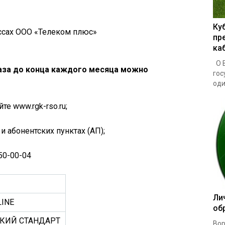
Ку
ссах ООО «Телеком плюс»
пр
ка
О В
газа до конца каждого месяца можно
гос
один
те www.rgk-rso.ru;
и абонентских пунктах (АП);
50-00-04
Ли
LINE
об
СКИЙ СТАНДАРТ
Вор