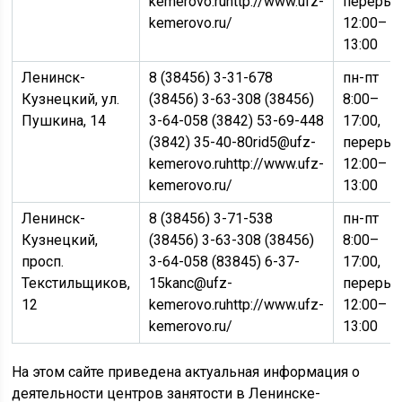
kemerovo.ruhttp://www.ufz-
переры
kemerovo.ru/
12:00–
13:00
Ленинск-
8 (38456) 3-31-678
пн-пт
Кузнецкий, ул.
(38456) 3-63-308 (38456)
8:00–
Пушкина, 14
3-64-058 (3842) 53-69-448
17:00,
(3842) 35-40-80rid5@ufz-
переры
kemerovo.ruhttp://www.ufz-
12:00–
kemerovo.ru/
13:00
Ленинск-
8 (38456) 3-71-538
пн-пт
Кузнецкий,
(38456) 3-63-308 (38456)
8:00–
просп.
3-64-058 (83845) 6-37-
17:00,
Текстильщиков,
15kanc@ufz-
переры
12
kemerovo.ruhttp://www.ufz-
12:00–
kemerovo.ru/
13:00
На этом сайте приведена актуальная информация о
деятельности центров занятости в Ленинске-